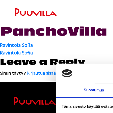
PanchoVilla
Artikkelien
Ravintola Sofia
Ravintola Sofia
selaus
Leave a Reply
Sinun täytyy
kirjautua sisään
kommentoidaksesi.
Suostumus
Ihmisiä, i
Tämä sivusto käyttää eväste