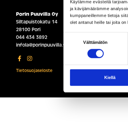
Käytämme evästeitä tarjoama
ja kävijämäärämme analysoim
Porin Puuvilla Oy
ETUSIVU (ENGLISH)
kumppaneillemme tietoja siitä
Siltapuistokatu 14
olet antanut heille tai joita o
28100 Pori
Suostumuksen
044 434 3892
Välttämätön
valinta
infola@porinpuuvilla.fi
Tietosuojaseloste
Kiellä