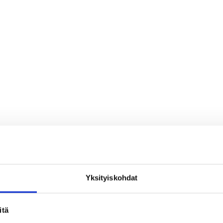
Yksityiskohdat
loa ja ihmeteltävää
itä