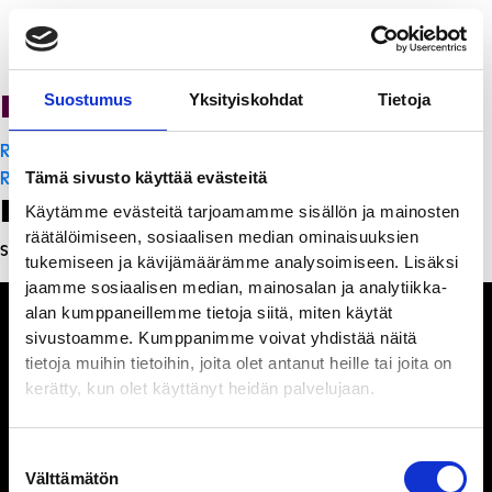
PanchoVilla
Suostumus
Yksityiskohdat
Tietoja
Artikkelien
Ravintola Sofia
selaus
Ravintola Sofia
Tämä sivusto käyttää evästeitä
Leave a Reply
Käytämme evästeitä tarjoamamme sisällön ja mainosten
räätälöimiseen, sosiaalisen median ominaisuuksien
Sinun täytyy
kirjautua sisään
kommentoidaksesi.
tukemiseen ja kävijämäärämme analysoimiseen. Lisäksi
jaamme sosiaalisen median, mainosalan ja analytiikka-
alan kumppaneillemme tietoja siitä, miten käytät
sivustoamme. Kumppanimme voivat yhdistää näitä
tietoja muihin tietoihin, joita olet antanut heille tai joita on
kerätty, kun olet käyttänyt heidän palvelujaan.
Ihmisiä, iloa ja
ihmeteltävää
Suostumuksen
Välttämätön
valinta