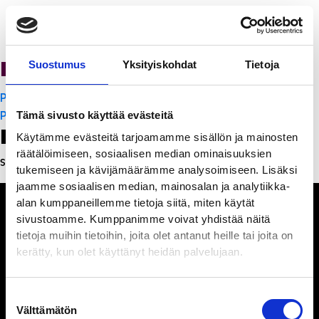
PanchoVilla
Suostumus
Yksityiskohdat
Tietoja
Artikkelien
PanchoVilla
selaus
PanchoVilla
Tämä sivusto käyttää evästeitä
Leave a Reply
Käytämme evästeitä tarjoamamme sisällön ja mainosten
räätälöimiseen, sosiaalisen median ominaisuuksien
Sinun täytyy
kirjautua sisään
kommentoidaksesi.
tukemiseen ja kävijämäärämme analysoimiseen. Lisäksi
jaamme sosiaalisen median, mainosalan ja analytiikka-
alan kumppaneillemme tietoja siitä, miten käytät
sivustoamme. Kumppanimme voivat yhdistää näitä
tietoja muihin tietoihin, joita olet antanut heille tai joita on
kerätty, kun olet käyttänyt heidän palvelujaan.
Ihmisiä, iloa ja
ihmeteltävää
Suostumuksen
Välttämätön
valinta