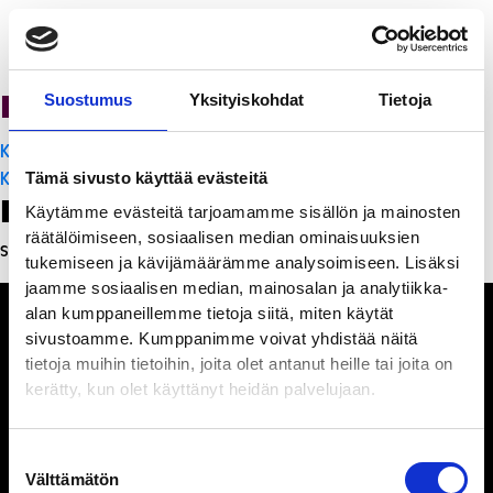
PanchoVilla
Suostumus
Yksityiskohdat
Tietoja
Artikkelien
K-Citymarket Pori Puuvilla
selaus
K-Citymarket Pori Puuvilla
Tämä sivusto käyttää evästeitä
Leave a Reply
Käytämme evästeitä tarjoamamme sisällön ja mainosten
räätälöimiseen, sosiaalisen median ominaisuuksien
Sinun täytyy
kirjautua sisään
kommentoidaksesi.
tukemiseen ja kävijämäärämme analysoimiseen. Lisäksi
jaamme sosiaalisen median, mainosalan ja analytiikka-
alan kumppaneillemme tietoja siitä, miten käytät
sivustoamme. Kumppanimme voivat yhdistää näitä
tietoja muihin tietoihin, joita olet antanut heille tai joita on
kerätty, kun olet käyttänyt heidän palvelujaan.
Ihmisiä, iloa ja
ihmeteltävää
Suostumuksen
Välttämätön
valinta