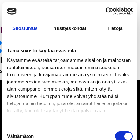
PanchoVilla
Suostumus
Yksityiskohdat
Tietoja
Artikkelien
K-Citymarket Pori Puuvilla
selaus
K-Citymarket Pori Puuvilla
Tämä sivusto käyttää evästeitä
Leave a Reply
Käytämme evästeitä tarjoamamme sisällön ja mainosten
räätälöimiseen, sosiaalisen median ominaisuuksien
Sinun täytyy
kirjautua sisään
kommentoidaksesi.
tukemiseen ja kävijämäärämme analysoimiseen. Lisäksi
jaamme sosiaalisen median, mainosalan ja analytiikka-
alan kumppaneillemme tietoja siitä, miten käytät
sivustoamme. Kumppanimme voivat yhdistää näitä
tietoja muihin tietoihin, joita olet antanut heille tai joita on
kerätty, kun olet käyttänyt heidän palvelujaan.
Ihmisiä, iloa ja
ihmeteltävää
Suostumuksen
Välttämätön
valinta