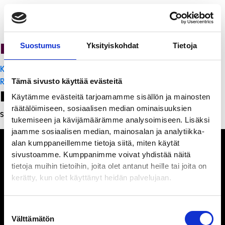
PanchoVilla
Suostumus
Yksityiskohdat
Tietoja
Artikkelien
K-Citymarket Pori Puuvilla
selaus
Ristorante Momento
Tämä sivusto käyttää evästeitä
Leave a Reply
Käytämme evästeitä tarjoamamme sisällön ja mainosten
räätälöimiseen, sosiaalisen median ominaisuuksien
Sinun täytyy
kirjautua sisään
kommentoidaksesi.
tukemiseen ja kävijämäärämme analysoimiseen. Lisäksi
jaamme sosiaalisen median, mainosalan ja analytiikka-
alan kumppaneillemme tietoja siitä, miten käytät
sivustoamme. Kumppanimme voivat yhdistää näitä
tietoja muihin tietoihin, joita olet antanut heille tai joita on
kerätty, kun olet käyttänyt heidän palvelujaan.
Ihmisiä, iloa ja
ihmeteltävää
Suostumuksen
Välttämätön
valinta