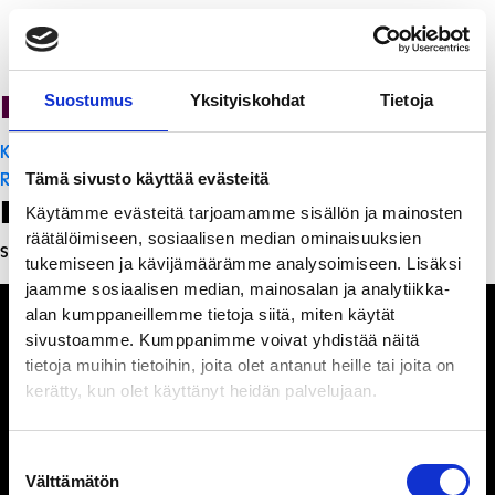
PanchoVilla
Suostumus
Yksityiskohdat
Tietoja
Artikkelien
K-Citymarket Pori Puuvilla
selaus
Ristorante Momento
Tämä sivusto käyttää evästeitä
Leave a Reply
Käytämme evästeitä tarjoamamme sisällön ja mainosten
räätälöimiseen, sosiaalisen median ominaisuuksien
Sinun täytyy
kirjautua sisään
kommentoidaksesi.
tukemiseen ja kävijämäärämme analysoimiseen. Lisäksi
jaamme sosiaalisen median, mainosalan ja analytiikka-
alan kumppaneillemme tietoja siitä, miten käytät
sivustoamme. Kumppanimme voivat yhdistää näitä
tietoja muihin tietoihin, joita olet antanut heille tai joita on
kerätty, kun olet käyttänyt heidän palvelujaan.
Ihmisiä, iloa ja
ihmeteltävää
Suostumuksen
Välttämätön
valinta