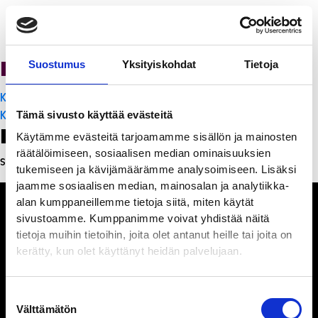
PanchoVilla
Suostumus
Yksityiskohdat
Tietoja
Artikkelien
K-Citymarket Pori Puuvilla
selaus
K-Citymarket Pori Puuvilla
Tämä sivusto käyttää evästeitä
Leave a Reply
Käytämme evästeitä tarjoamamme sisällön ja mainosten
räätälöimiseen, sosiaalisen median ominaisuuksien
Sinun täytyy
kirjautua sisään
kommentoidaksesi.
tukemiseen ja kävijämäärämme analysoimiseen. Lisäksi
jaamme sosiaalisen median, mainosalan ja analytiikka-
alan kumppaneillemme tietoja siitä, miten käytät
sivustoamme. Kumppanimme voivat yhdistää näitä
tietoja muihin tietoihin, joita olet antanut heille tai joita on
kerätty, kun olet käyttänyt heidän palvelujaan.
Ihmisiä, iloa ja
ihmeteltävää
Suostumuksen
Välttämätön
valinta