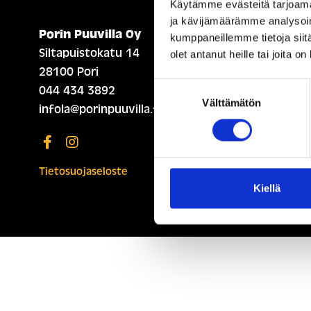
Käytämme evästeitä tarjoama
ja kävijämäärämme analysoim
Porin Puuvilla Oy
ETUSIVU (ENGLISH)
kumppaneillemme tietoja siitä
Siltapuistokatu 14
olet antanut heille tai joita o
28100 Pori
Suostumuksen
044 434 3892
Välttämätön
valinta
infola@porinpuuvilla.fi
Tietosuojaseloste
Kiellä