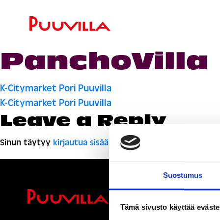
PanchoVilla
Artikkelien
K-Citymarket Pori Puuvilla
K-Citymarket Pori Puuvilla
selaus
Leave a Reply
Sinun täytyy
kirjautua sisään
kommentoidaksesi.
Suostumus
Ihmisiä, i
Tämä sivusto käyttää eväste