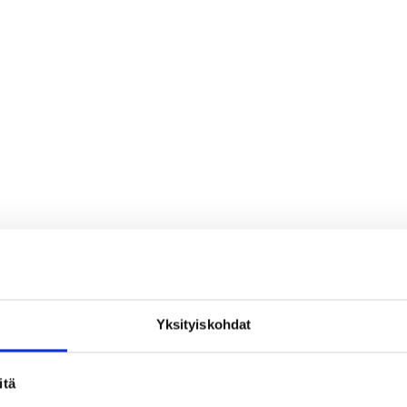
Yksityiskohdat
loa ja ihmeteltävää
itä