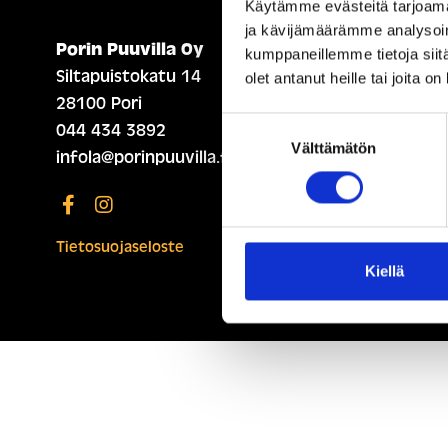
Käytämme evästeitä tarjoama
ja kävijämäärämme analysoim
Porin Puuvilla Oy
ETUSIVU (ENGLISH)
kumppaneillemme tietoja siitä
Siltapuistokatu 14
olet antanut heille tai joita o
28100 Pori
Suostumuksen
044 434 3892
Välttämätön
valinta
infola@porinpuuvilla.fi
Tietosuojaseloste
Kiellä