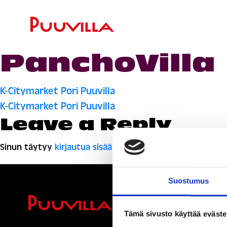
PanchoVilla
Artikkelien
K-Citymarket Pori Puuvilla
K-Citymarket Pori Puuvilla
selaus
Leave a Reply
Sinun täytyy
kirjautua sisään
kommentoidaksesi.
Suostumus
Ihmisiä, i
Tämä sivusto käyttää eväste