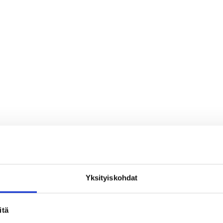
Yksityiskohdat
loa ja ihmeteltävää
itä