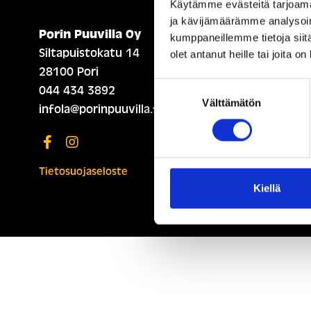
Käytämme evästeitä tarjoama
ja kävijämäärämme analysoim
Porin Puuvilla Oy
ETUSIVU (ENGLISH)
kumppaneillemme tietoja siitä
Siltapuistokatu 14
olet antanut heille tai joita o
28100 Pori
Suostumuksen
044 434 3892
Välttämätön
valinta
infola@porinpuuvilla.fi
Tietosuojaseloste
Kiellä