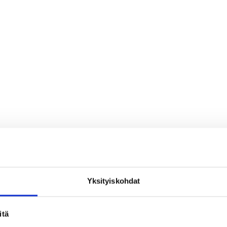
Yksityiskohdat
loa ja ihmeteltävää
itä