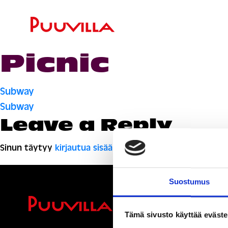
Picnic
Artikkelien
Subway
Subway
selaus
Leave a Reply
Sinun täytyy
kirjautua sisään
kommentoidaksesi.
Suostumus
Ihmisiä, i
Tämä sivusto käyttää eväste