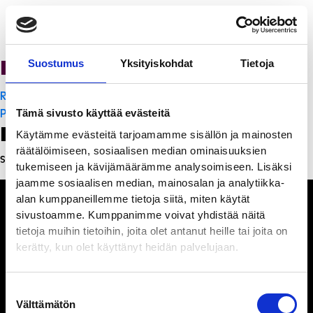
Ravintola Sofia
Suostumus
Yksityiskohdat
Tietoja
Artikkelien
Ristorante Momento
selaus
PanchoVilla
Tämä sivusto käyttää evästeitä
Leave a Reply
Käytämme evästeitä tarjoamamme sisällön ja mainosten
räätälöimiseen, sosiaalisen median ominaisuuksien
Sinun täytyy
kirjautua sisään
kommentoidaksesi.
tukemiseen ja kävijämäärämme analysoimiseen. Lisäksi
jaamme sosiaalisen median, mainosalan ja analytiikka-
alan kumppaneillemme tietoja siitä, miten käytät
sivustoamme. Kumppanimme voivat yhdistää näitä
tietoja muihin tietoihin, joita olet antanut heille tai joita on
kerätty, kun olet käyttänyt heidän palvelujaan.
Ihmisiä, iloa ja
ihmeteltävää
Suostumuksen
Välttämätön
valinta