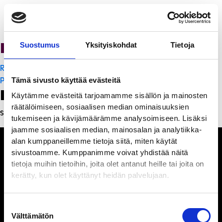
Ravintola Sofia
Suostumus
Yksityiskohdat
Tietoja
Artikkelien
Ravintola Sofia
selaus
PanchoVilla
Tämä sivusto käyttää evästeitä
Leave a Reply
Käytämme evästeitä tarjoamamme sisällön ja mainosten
räätälöimiseen, sosiaalisen median ominaisuuksien
Sinun täytyy
kirjautua sisään
kommentoidaksesi.
tukemiseen ja kävijämäärämme analysoimiseen. Lisäksi
jaamme sosiaalisen median, mainosalan ja analytiikka-
alan kumppaneillemme tietoja siitä, miten käytät
sivustoamme. Kumppanimme voivat yhdistää näitä
tietoja muihin tietoihin, joita olet antanut heille tai joita on
kerätty, kun olet käyttänyt heidän palvelujaan.
Ihmisiä, iloa ja
ihmeteltävää
Suostumuksen
Välttämätön
valinta