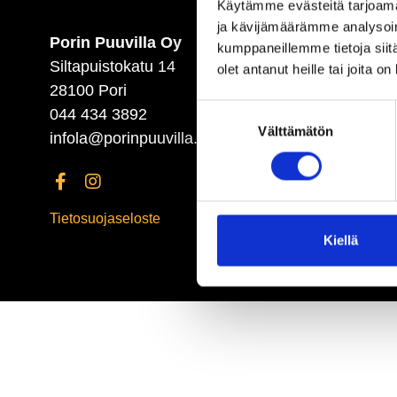
Käytämme evästeitä tarjoama
ja kävijämäärämme analysoim
Porin Puuvilla Oy
ETUSIVU (ENGLISH)
kumppaneillemme tietoja siitä
Siltapuistokatu 14
olet antanut heille tai joita o
28100 Pori
Suostumuksen
044 434 3892
Välttämätön
valinta
infola@porinpuuvilla.fi
Tietosuojaseloste
Kiellä