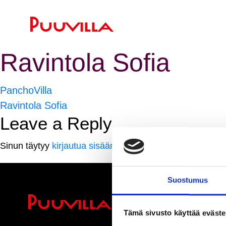
Ravintola Sofia
Artikkelien
PanchoVilla
Ravintola Sofia
selaus
Leave a Reply
Sinun täytyy
kirjautua sisään
kommentoidaksesi.
Suostumus
Ihmisiä, iloa ja 
Tämä sivusto käyttää eväste