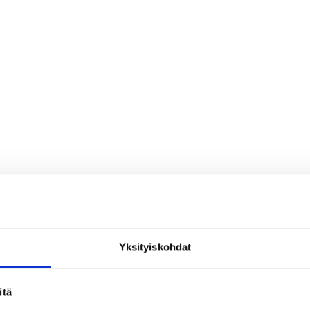
Yksityiskohdat
ihmeteltävää
itä