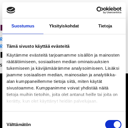
Ravintola Sofia
Suostumus
Yksityiskohdat
Tietoja
Artikkelien
Ravintola Sofia
selaus
Ravintola Sofia
Tämä sivusto käyttää evästeitä
Leave a Reply
Käytämme evästeitä tarjoamamme sisällön ja mainosten
räätälöimiseen, sosiaalisen median ominaisuuksien
Sinun täytyy
kirjautua sisään
kommentoidaksesi.
tukemiseen ja kävijämäärämme analysoimiseen. Lisäksi
jaamme sosiaalisen median, mainosalan ja analytiikka-
alan kumppaneillemme tietoja siitä, miten käytät
sivustoamme. Kumppanimme voivat yhdistää näitä
tietoja muihin tietoihin, joita olet antanut heille tai joita on
kerätty, kun olet käyttänyt heidän palvelujaan.
Ihmisiä, iloa ja
ihmeteltävää
Suostumuksen
Välttämätön
valinta