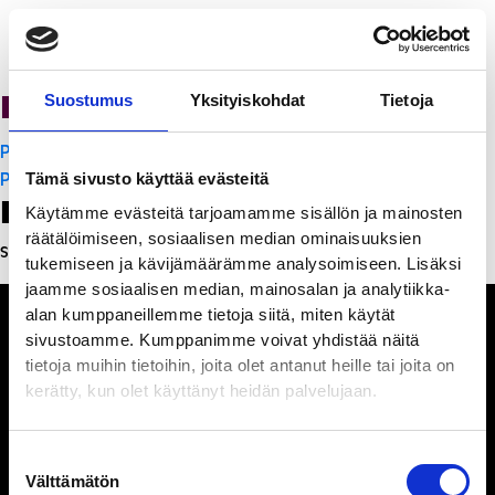
Ravintola Sofia
Suostumus
Yksityiskohdat
Tietoja
Artikkelien
PanchoVilla
selaus
PanchoVilla
Tämä sivusto käyttää evästeitä
Leave a Reply
Käytämme evästeitä tarjoamamme sisällön ja mainosten
räätälöimiseen, sosiaalisen median ominaisuuksien
Sinun täytyy
kirjautua sisään
kommentoidaksesi.
tukemiseen ja kävijämäärämme analysoimiseen. Lisäksi
jaamme sosiaalisen median, mainosalan ja analytiikka-
alan kumppaneillemme tietoja siitä, miten käytät
sivustoamme. Kumppanimme voivat yhdistää näitä
tietoja muihin tietoihin, joita olet antanut heille tai joita on
kerätty, kun olet käyttänyt heidän palvelujaan.
Ihmisiä, iloa ja
ihmeteltävää
Suostumuksen
Välttämätön
valinta