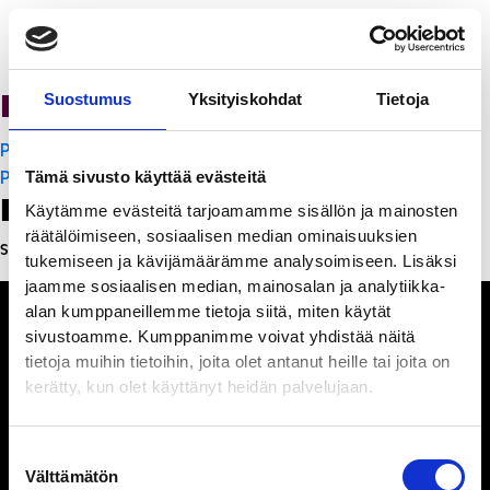
Ravintola Sofia
Suostumus
Yksityiskohdat
Tietoja
Artikkelien
PanchoVilla
selaus
PanchoVilla
Tämä sivusto käyttää evästeitä
Leave a Reply
Käytämme evästeitä tarjoamamme sisällön ja mainosten
räätälöimiseen, sosiaalisen median ominaisuuksien
Sinun täytyy
kirjautua sisään
kommentoidaksesi.
tukemiseen ja kävijämäärämme analysoimiseen. Lisäksi
jaamme sosiaalisen median, mainosalan ja analytiikka-
alan kumppaneillemme tietoja siitä, miten käytät
sivustoamme. Kumppanimme voivat yhdistää näitä
tietoja muihin tietoihin, joita olet antanut heille tai joita on
kerätty, kun olet käyttänyt heidän palvelujaan.
Ihmisiä, iloa ja
ihmeteltävää
Suostumuksen
Välttämätön
valinta