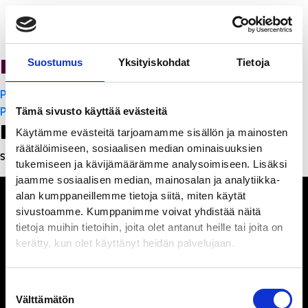
Ravintola Sofia
Suostumus
Yksityiskohdat
Tietoja
Artikkelien
PanchoVilla
selaus
PanchoVilla
Tämä sivusto käyttää evästeitä
Leave a Reply
Käytämme evästeitä tarjoamamme sisällön ja mainosten
räätälöimiseen, sosiaalisen median ominaisuuksien
Sinun täytyy
kirjautua sisään
kommentoidaksesi.
tukemiseen ja kävijämäärämme analysoimiseen. Lisäksi
jaamme sosiaalisen median, mainosalan ja analytiikka-
alan kumppaneillemme tietoja siitä, miten käytät
sivustoamme. Kumppanimme voivat yhdistää näitä
tietoja muihin tietoihin, joita olet antanut heille tai joita on
kerätty, kun olet käyttänyt heidän palvelujaan.
Ihmisiä, iloa ja
ihmeteltävää
Suostumuksen
Välttämätön
valinta