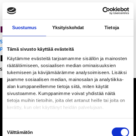
Ravintola Sofia
Suostumus
Yksityiskohdat
Tietoja
Artikkelien
Sakura Teppanyaki
selaus
PanchoVilla
Tämä sivusto käyttää evästeitä
Leave a Reply
Käytämme evästeitä tarjoamamme sisällön ja mainosten
räätälöimiseen, sosiaalisen median ominaisuuksien
Sinun täytyy
kirjautua sisään
kommentoidaksesi.
tukemiseen ja kävijämäärämme analysoimiseen. Lisäksi
jaamme sosiaalisen median, mainosalan ja analytiikka-
alan kumppaneillemme tietoja siitä, miten käytät
sivustoamme. Kumppanimme voivat yhdistää näitä
tietoja muihin tietoihin, joita olet antanut heille tai joita on
kerätty, kun olet käyttänyt heidän palvelujaan.
Ihmisiä, iloa ja
ihmeteltävää
Suostumuksen
Välttämätön
valinta