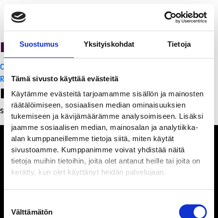
Ravintola Sofia
Suostumus
Yksityiskohdat
Tietoja
Artikkelien
Cafe Solo
selaus
Ravintola Sofia
Tämä sivusto käyttää evästeitä
Leave a Reply
Käytämme evästeitä tarjoamamme sisällön ja mainosten
räätälöimiseen, sosiaalisen median ominaisuuksien
Sinun täytyy
kirjautua sisään
kommentoidaksesi.
tukemiseen ja kävijämäärämme analysoimiseen. Lisäksi
jaamme sosiaalisen median, mainosalan ja analytiikka-
alan kumppaneillemme tietoja siitä, miten käytät
sivustoamme. Kumppanimme voivat yhdistää näitä
tietoja muihin tietoihin, joita olet antanut heille tai joita on
kerätty, kun olet käyttänyt heidän palvelujaan.
Ihmisiä, iloa ja
ihmeteltävää
Suostumuksen
Välttämätön
valinta