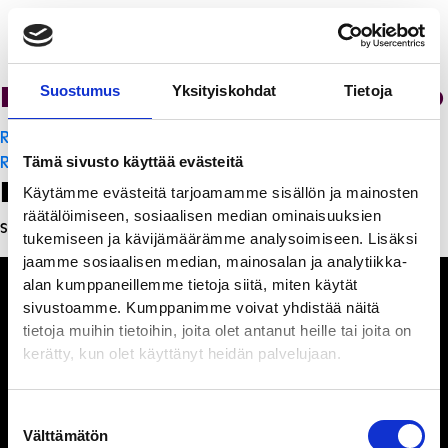
Ristorante Momento
Suostumus
Yksityiskohdat
Tietoja
Artikkelien
Ristorante Momento
selaus
Ravintola Sofia
Tämä sivusto käyttää evästeitä
Leave a Reply
Käytämme evästeitä tarjoamamme sisällön ja mainosten
räätälöimiseen, sosiaalisen median ominaisuuksien
Sinun täytyy
kirjautua sisään
kommentoidaksesi.
tukemiseen ja kävijämäärämme analysoimiseen. Lisäksi
jaamme sosiaalisen median, mainosalan ja analytiikka-
alan kumppaneillemme tietoja siitä, miten käytät
sivustoamme. Kumppanimme voivat yhdistää näitä
tietoja muihin tietoihin, joita olet antanut heille tai joita on
kerätty, kun olet käyttänyt heidän palvelujaan.
Ihmisiä, iloa ja
ihmeteltävää
Suostumuksen
Välttämätön
valinta