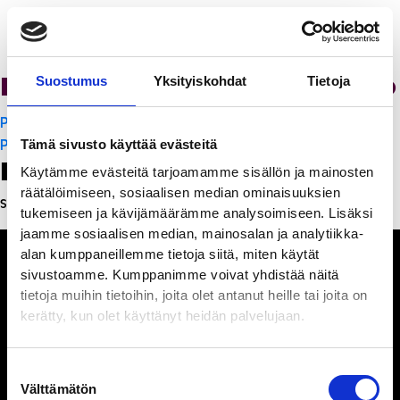
Ristorante Momento
Suostumus
Yksityiskohdat
Tietoja
Artikkelien
PanchoVilla
selaus
PanchoVilla
Tämä sivusto käyttää evästeitä
Leave a Reply
Käytämme evästeitä tarjoamamme sisällön ja mainosten
räätälöimiseen, sosiaalisen median ominaisuuksien
Sinun täytyy
kirjautua sisään
kommentoidaksesi.
tukemiseen ja kävijämäärämme analysoimiseen. Lisäksi
jaamme sosiaalisen median, mainosalan ja analytiikka-
alan kumppaneillemme tietoja siitä, miten käytät
sivustoamme. Kumppanimme voivat yhdistää näitä
tietoja muihin tietoihin, joita olet antanut heille tai joita on
kerätty, kun olet käyttänyt heidän palvelujaan.
Ihmisiä, iloa ja
ihmeteltävää
Suostumuksen
Välttämätön
valinta