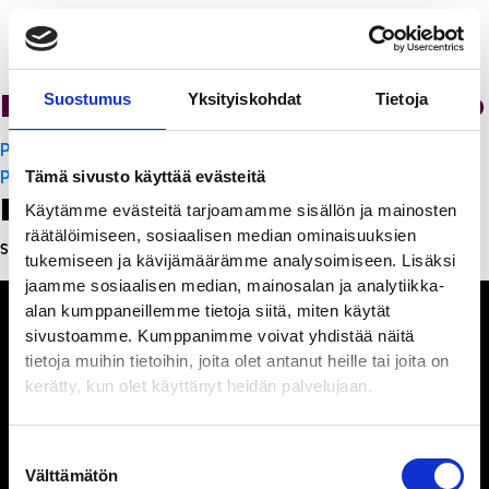
Ristorante Momento
Suostumus
Yksityiskohdat
Tietoja
Artikkelien
PanchoVilla
selaus
PanchoVilla
Tämä sivusto käyttää evästeitä
Leave a Reply
Käytämme evästeitä tarjoamamme sisällön ja mainosten
räätälöimiseen, sosiaalisen median ominaisuuksien
Sinun täytyy
kirjautua sisään
kommentoidaksesi.
tukemiseen ja kävijämäärämme analysoimiseen. Lisäksi
jaamme sosiaalisen median, mainosalan ja analytiikka-
alan kumppaneillemme tietoja siitä, miten käytät
sivustoamme. Kumppanimme voivat yhdistää näitä
tietoja muihin tietoihin, joita olet antanut heille tai joita on
kerätty, kun olet käyttänyt heidän palvelujaan.
Ihmisiä, iloa ja
ihmeteltävää
Suostumuksen
Välttämätön
valinta