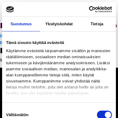
Ristorante Momento
Suostumus
Yksityiskohdat
Tietoja
Artikkelien
PanchoVilla
selaus
K-Citymarket Pori Puuvilla
Tämä sivusto käyttää evästeitä
Leave a Reply
Käytämme evästeitä tarjoamamme sisällön ja mainosten
räätälöimiseen, sosiaalisen median ominaisuuksien
Sinun täytyy
kirjautua sisään
kommentoidaksesi.
tukemiseen ja kävijämäärämme analysoimiseen. Lisäksi
jaamme sosiaalisen median, mainosalan ja analytiikka-
alan kumppaneillemme tietoja siitä, miten käytät
sivustoamme. Kumppanimme voivat yhdistää näitä
tietoja muihin tietoihin, joita olet antanut heille tai joita on
kerätty, kun olet käyttänyt heidän palvelujaan.
Ihmisiä, iloa ja
ihmeteltävää
Suostumuksen
Välttämätön
valinta