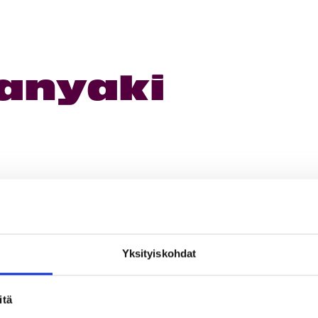
anyaki
Yksityiskohdat
loa ja ihmeteltävää
itä