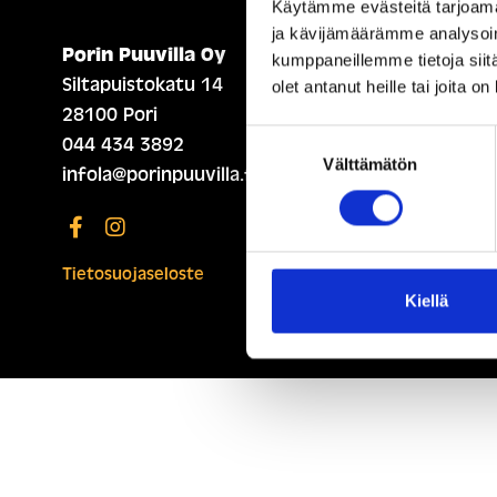
Käytämme evästeitä tarjoama
ja kävijämäärämme analysoim
Porin Puuvilla Oy
ETUSIVU (ENGLISH)
kumppaneillemme tietoja siitä
Siltapuistokatu 14
olet antanut heille tai joita o
28100 Pori
Suostumuksen
044 434 3892
Välttämätön
valinta
infola@porinpuuvilla.fi
Tietosuojaseloste
Kiellä