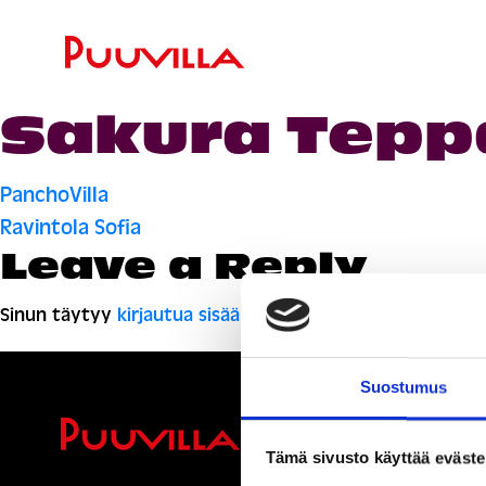
Sakura Tepp
Artikkelien
PanchoVilla
Ravintola Sofia
selaus
Leave a Reply
Sinun täytyy
kirjautua sisään
kommentoidaksesi.
Suostumus
Ihmisiä, i
Tämä sivusto käyttää eväste