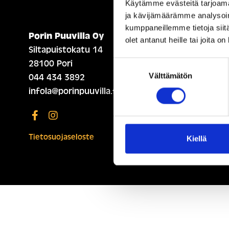
Käytämme evästeitä tarjoama
ja kävijämäärämme analysoim
kumppaneillemme tietoja siitä
Porin Puuvilla Oy
ETUSIVU (ENGLISH)
olet antanut heille tai joita o
Siltapuistokatu 14
28100 Pori
Suostumuksen
Välttämätön
valinta
044 434 3892
infola@porinpuuvilla.fi
Tietosuojaseloste
Kiellä