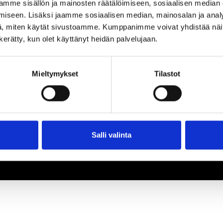
mme sisällön ja mainosten räätälöimiseen, sosiaalisen median
iseen. Lisäksi jaamme sosiaalisen median, mainosalan ja analy
, miten käytät sivustoamme. Kumppanimme voivat yhdistää näitä t
n kerätty, kun olet käyttänyt heidän palvelujaan.
Mieltymykset
Tilastot
Salli valinta