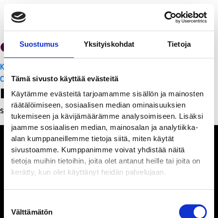
Cafe Solo
Suostumus
Yksityiskohdat
Tietoja
Artikkelien
K-Citymarket Pori Puuvilla
selaus
Cafe Solo
Tämä sivusto käyttää evästeitä
Leave a Reply
Käytämme evästeitä tarjoamamme sisällön ja mainosten
räätälöimiseen, sosiaalisen median ominaisuuksien
Sinun täytyy
kirjautua sisään
kommentoidaksesi.
tukemiseen ja kävijämäärämme analysoimiseen. Lisäksi
jaamme sosiaalisen median, mainosalan ja analytiikka-
alan kumppaneillemme tietoja siitä, miten käytät
sivustoamme. Kumppanimme voivat yhdistää näitä
tietoja muihin tietoihin, joita olet antanut heille tai joita on
kerätty, kun olet käyttänyt heidän palvelujaan.
Ihmisiä, iloa ja
ihmeteltävää
Suostumuksen
Välttämätön
valinta