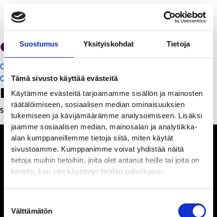
Cafe Solo
Suostumus
Yksityiskohdat
Tietoja
Artikkelien
Cafe Solo
selaus
Cafe Solo
Tämä sivusto käyttää evästeitä
Leave a Reply
Käytämme evästeitä tarjoamamme sisällön ja mainosten
räätälöimiseen, sosiaalisen median ominaisuuksien
Sinun täytyy
kirjautua sisään
kommentoidaksesi.
tukemiseen ja kävijämäärämme analysoimiseen. Lisäksi
jaamme sosiaalisen median, mainosalan ja analytiikka-
alan kumppaneillemme tietoja siitä, miten käytät
sivustoamme. Kumppanimme voivat yhdistää näitä
tietoja muihin tietoihin, joita olet antanut heille tai joita on
kerätty, kun olet käyttänyt heidän palvelujaan.
Ihmisiä, iloa ja
ihmeteltävää
Suostumuksen
Välttämätön
valinta