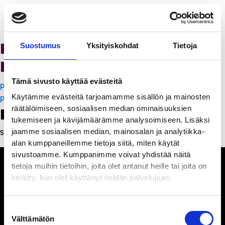
K-Citymarket Pori
Suostumus
Yksityiskohdat
Tietoja
Puuvilla
Tämä sivusto käyttää evästeitä
Artikkelien
PanchoVilla
Käytämme evästeitä tarjoamamme sisällön ja mainosten
selaus
PanchoVilla
räätälöimiseen, sosiaalisen median ominaisuuksien
Leave a Reply
tukemiseen ja kävijämäärämme analysoimiseen. Lisäksi
jaamme sosiaalisen median, mainosalan ja analytiikka-
Sinun täytyy
kirjautua sisään
kommentoidaksesi.
alan kumppaneillemme tietoja siitä, miten käytät
sivustoamme. Kumppanimme voivat yhdistää näitä
tietoja muihin tietoihin, joita olet antanut heille tai joita on
kerätty, kun olet käyttänyt heidän palvelujaan.
Ihmisiä, iloa ja
Suostumuksen
ihmeteltävää
Välttämätön
valinta