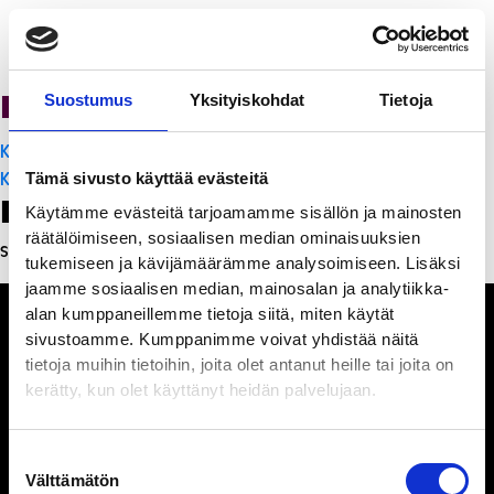
PanchoVilla
Suostumus
Yksityiskohdat
Tietoja
Artikkelien
K-Citymarket Pori Puuvilla
selaus
K-Citymarket Pori Puuvilla
Tämä sivusto käyttää evästeitä
Leave a Reply
Käytämme evästeitä tarjoamamme sisällön ja mainosten
räätälöimiseen, sosiaalisen median ominaisuuksien
Sinun täytyy
kirjautua sisään
kommentoidaksesi.
tukemiseen ja kävijämäärämme analysoimiseen. Lisäksi
jaamme sosiaalisen median, mainosalan ja analytiikka-
alan kumppaneillemme tietoja siitä, miten käytät
sivustoamme. Kumppanimme voivat yhdistää näitä
tietoja muihin tietoihin, joita olet antanut heille tai joita on
kerätty, kun olet käyttänyt heidän palvelujaan.
Ihmisiä, iloa ja
ihmeteltävää
Suostumuksen
Välttämätön
valinta