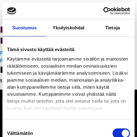
K-Citymarket Pori
Suostumus
Yksityiskohdat
Tietoja
Puuvilla
Tämä sivusto käyttää evästeitä
Artikkelien
PanchoVilla
Käytämme evästeitä tarjoamamme sisällön ja mainosten
selaus
PanchoVilla
räätälöimiseen, sosiaalisen median ominaisuuksien
Leave a Reply
tukemiseen ja kävijämäärämme analysoimiseen. Lisäksi
jaamme sosiaalisen median, mainosalan ja analytiikka-
Sinun täytyy
kirjautua sisään
kommentoidaksesi.
alan kumppaneillemme tietoja siitä, miten käytät
sivustoamme. Kumppanimme voivat yhdistää näitä
tietoja muihin tietoihin, joita olet antanut heille tai joita on
kerätty, kun olet käyttänyt heidän palvelujaan.
Ihmisiä, iloa ja
Suostumuksen
ihmeteltävää
Välttämätön
valinta