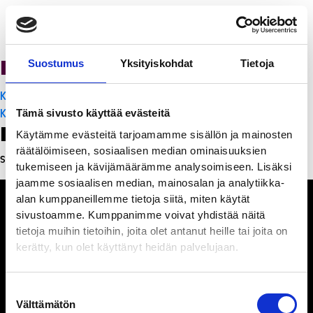
PanchoVilla
Suostumus
Yksityiskohdat
Tietoja
Artikkelien
K-Citymarket Pori Puuvilla
selaus
K-Citymarket Pori Puuvilla
Tämä sivusto käyttää evästeitä
Leave a Reply
Käytämme evästeitä tarjoamamme sisällön ja mainosten
räätälöimiseen, sosiaalisen median ominaisuuksien
Sinun täytyy
kirjautua sisään
kommentoidaksesi.
tukemiseen ja kävijämäärämme analysoimiseen. Lisäksi
jaamme sosiaalisen median, mainosalan ja analytiikka-
alan kumppaneillemme tietoja siitä, miten käytät
sivustoamme. Kumppanimme voivat yhdistää näitä
tietoja muihin tietoihin, joita olet antanut heille tai joita on
kerätty, kun olet käyttänyt heidän palvelujaan.
Ihmisiä, iloa ja
ihmeteltävää
Suostumuksen
Välttämätön
valinta