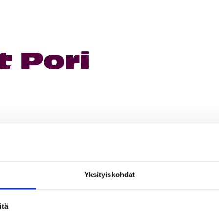
 Pori
Yksityiskohdat
itä