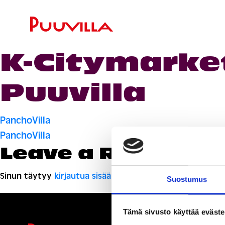
K-Citymarket
Puuvilla
Artikkelien
PanchoVilla
PanchoVilla
selaus
Leave a Reply
Sinun täytyy
kirjautua sisään
kommentoidaksesi.
Suostumus
Tämä sivusto käyttää eväste