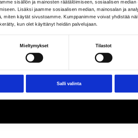
loa ja ihmeteltävää
mme sisällön ja mainosten räätälöimiseen, sosiaalisen median
iseen. Lisäksi jaamme sosiaalisen median, mainosalan ja analy
, miten käytät sivustoamme. Kumppanimme voivat yhdistää näitä t
n kerätty, kun olet käyttänyt heidän palvelujaan.
Mieltymykset
Tilastot
Salli valinta