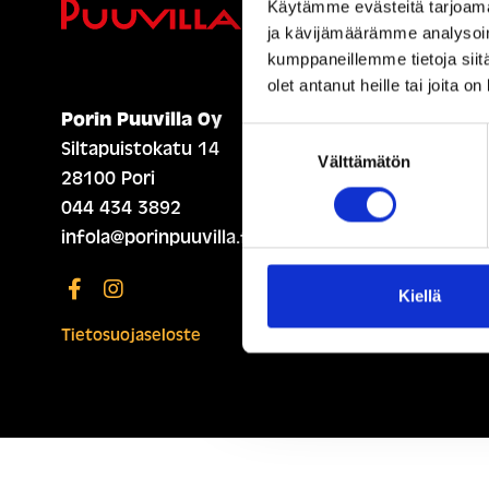
Ihmisiä, i
Käytämme evästeitä tarjoama
ja kävijämäärämme analysoim
kumppaneillemme tietoja siitä
olet antanut heille tai joita o
Porin Puuvilla Oy
ETUSIVU (ENGLISH)
Suostumuksen
Siltapuistokatu 14
Välttämätön
valinta
28100 Pori
044 434 3892
infola@porinpuuvilla.fi
Kiellä
Tietosuojaseloste