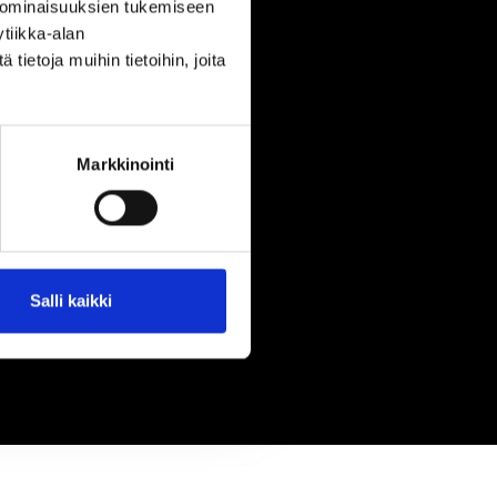
 ominaisuuksien tukemiseen
tiikka-alan
ietoja muihin tietoihin, joita
Markkinointi
Salli kaikki