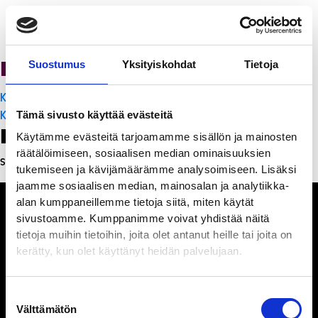
PanchoVilla
Suostumus
Yksityiskohdat
Tietoja
Artikkelien
K-Citymarket Pori Puuvilla
selaus
K-Citymarket Pori Puuvilla
Tämä sivusto käyttää evästeitä
Leave a Reply
Käytämme evästeitä tarjoamamme sisällön ja mainosten
räätälöimiseen, sosiaalisen median ominaisuuksien
Sinun täytyy
kirjautua sisään
kommentoidaksesi.
tukemiseen ja kävijämäärämme analysoimiseen. Lisäksi
jaamme sosiaalisen median, mainosalan ja analytiikka-
alan kumppaneillemme tietoja siitä, miten käytät
sivustoamme. Kumppanimme voivat yhdistää näitä
tietoja muihin tietoihin, joita olet antanut heille tai joita on
kerätty, kun olet käyttänyt heidän palvelujaan.
Ihmisiä, iloa ja
ihmeteltävää
Suostumuksen
Välttämätön
valinta