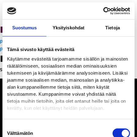
PanchoVilla
Suostumus
Yksityiskohdat
Tietoja
Artikkelien
PanchoVilla
selaus
PanchoVilla
Tämä sivusto käyttää evästeitä
Leave a Reply
Käytämme evästeitä tarjoamamme sisällön ja mainosten
räätälöimiseen, sosiaalisen median ominaisuuksien
Sinun täytyy
kirjautua sisään
kommentoidaksesi.
tukemiseen ja kävijämäärämme analysoimiseen. Lisäksi
jaamme sosiaalisen median, mainosalan ja analytiikka-
alan kumppaneillemme tietoja siitä, miten käytät
sivustoamme. Kumppanimme voivat yhdistää näitä
tietoja muihin tietoihin, joita olet antanut heille tai joita on
kerätty, kun olet käyttänyt heidän palvelujaan.
Ihmisiä, iloa ja
ihmeteltävää
Suostumuksen
Välttämätön
valinta