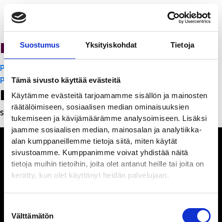
PanchoVilla
Suostumus
Yksityiskohdat
Tietoja
Artikkelien
PanchoVilla
selaus
PanchoVilla
Tämä sivusto käyttää evästeitä
Leave a Reply
Käytämme evästeitä tarjoamamme sisällön ja mainosten
räätälöimiseen, sosiaalisen median ominaisuuksien
Sinun täytyy
kirjautua sisään
kommentoidaksesi.
tukemiseen ja kävijämäärämme analysoimiseen. Lisäksi
jaamme sosiaalisen median, mainosalan ja analytiikka-
alan kumppaneillemme tietoja siitä, miten käytät
sivustoamme. Kumppanimme voivat yhdistää näitä
tietoja muihin tietoihin, joita olet antanut heille tai joita on
kerätty, kun olet käyttänyt heidän palvelujaan.
Ihmisiä, iloa ja
ihmeteltävää
Suostumuksen
Välttämätön
valinta