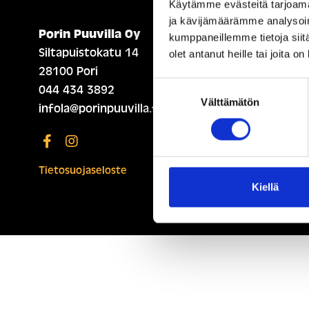
Käytämme evästeitä tarjoama
ja kävijämäärämme analysoim
Porin Puuvilla Oy
ETUSIVU (ENGLISH)
kumppaneillemme tietoja siitä
Siltapuistokatu 14
olet antanut heille tai joita o
28100 Pori
Suostumuksen
044 434 3892
Välttämätön
valinta
infola@porinpuuvilla.fi
Tietosuojaseloste
Kiellä