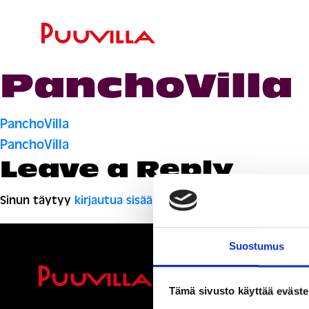
PanchoVilla
Artikkelien
PanchoVilla
PanchoVilla
selaus
Leave a Reply
Sinun täytyy
kirjautua sisään
kommentoidaksesi.
Suostumus
Ihmisiä, i
Tämä sivusto käyttää eväste