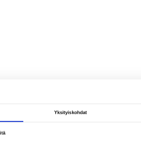
Yksityiskohdat
loa ja ihmeteltävää
itä