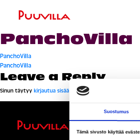
PanchoVilla
Artikkelien
PanchoVilla
PanchoVilla
selaus
Leave a Reply
Sinun täytyy
kirjautua sisään
kommentoidaksesi.
Suostumus
Ihmisiä, i
Tämä sivusto käyttää eväste