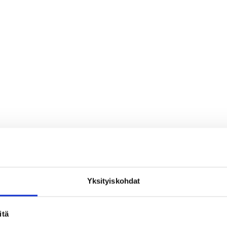
Yksityiskohdat
loa ja ihmeteltävää
itä