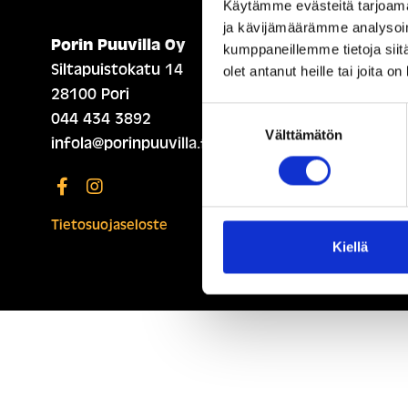
Käytämme evästeitä tarjoama
ja kävijämäärämme analysoim
Porin Puuvilla Oy
ETUSIVU (ENGLISH)
kumppaneillemme tietoja siitä
Siltapuistokatu 14
olet antanut heille tai joita o
28100 Pori
Suostumuksen
044 434 3892
Välttämätön
valinta
infola@porinpuuvilla.fi
Tietosuojaseloste
Kiellä