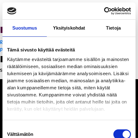
PanchoVilla
Suostumus
Yksityiskohdat
Tietoja
Artikkelien
Ristorante Momento
selaus
PanchoVilla
Tämä sivusto käyttää evästeitä
Leave a Reply
Käytämme evästeitä tarjoamamme sisällön ja mainosten
räätälöimiseen, sosiaalisen median ominaisuuksien
Sinun täytyy
kirjautua sisään
kommentoidaksesi.
tukemiseen ja kävijämäärämme analysoimiseen. Lisäksi
jaamme sosiaalisen median, mainosalan ja analytiikka-
alan kumppaneillemme tietoja siitä, miten käytät
sivustoamme. Kumppanimme voivat yhdistää näitä
tietoja muihin tietoihin, joita olet antanut heille tai joita on
kerätty, kun olet käyttänyt heidän palvelujaan.
Ihmisiä, iloa ja
ihmeteltävää
Suostumuksen
Välttämätön
valinta