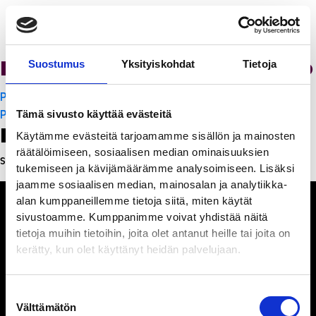
Ristorante Momento
Suostumus
Yksityiskohdat
Tietoja
Artikkelien
PanchoVilla
selaus
PanchoVilla
Tämä sivusto käyttää evästeitä
Leave a Reply
Käytämme evästeitä tarjoamamme sisällön ja mainosten
räätälöimiseen, sosiaalisen median ominaisuuksien
Sinun täytyy
kirjautua sisään
kommentoidaksesi.
tukemiseen ja kävijämäärämme analysoimiseen. Lisäksi
jaamme sosiaalisen median, mainosalan ja analytiikka-
alan kumppaneillemme tietoja siitä, miten käytät
sivustoamme. Kumppanimme voivat yhdistää näitä
tietoja muihin tietoihin, joita olet antanut heille tai joita on
kerätty, kun olet käyttänyt heidän palvelujaan.
Ihmisiä, iloa ja
ihmeteltävää
Suostumuksen
Välttämätön
valinta