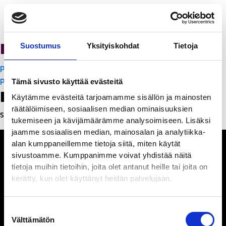
PanchoVilla
Suostumus
Yksityiskohdat
Tietoja
Artikkelien
PanchoVilla
selaus
PanchoVilla
Tämä sivusto käyttää evästeitä
Leave a Reply
Käytämme evästeitä tarjoamamme sisällön ja mainosten
räätälöimiseen, sosiaalisen median ominaisuuksien
Sinun täytyy
kirjautua sisään
kommentoidaksesi.
tukemiseen ja kävijämäärämme analysoimiseen. Lisäksi
jaamme sosiaalisen median, mainosalan ja analytiikka-
alan kumppaneillemme tietoja siitä, miten käytät
sivustoamme. Kumppanimme voivat yhdistää näitä
tietoja muihin tietoihin, joita olet antanut heille tai joita on
kerätty, kun olet käyttänyt heidän palvelujaan.
Ihmisiä, iloa ja
ihmeteltävää
Suostumuksen
Välttämätön
valinta