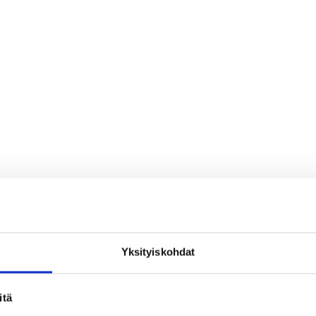
Yksityiskohdat
loa ja ihmeteltävää
itä