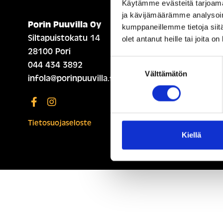
Käytämme evästeitä tarjoama
ja kävijämäärämme analysoim
Porin Puuvilla Oy
ETUSIVU (ENGLISH)
kumppaneillemme tietoja siitä
Siltapuistokatu 14
olet antanut heille tai joita o
28100 Pori
Suostumuksen
044 434 3892
Välttämätön
valinta
infola@porinpuuvilla.fi
Tietosuojaseloste
Kiellä