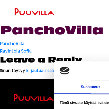
PanchoVilla
Artikkelien
PanchoVilla
Ravintola Sofia
selaus
Leave a Reply
Sinun täytyy
kirjautua sisään
kommentoidaksesi.
Suostumus
Ihmisiä, i
Tämä sivusto käyttää eväste