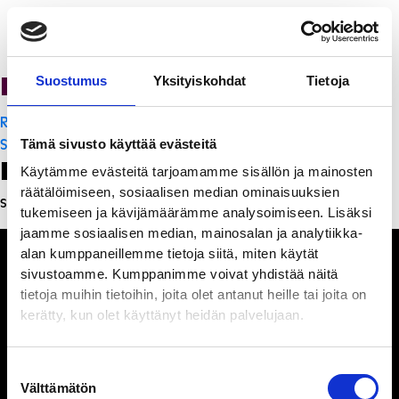
PanchoVilla
Suostumus
Yksityiskohdat
Tietoja
Artikkelien
Ravintola Sofia
selaus
Sakura Teppanyaki
Tämä sivusto käyttää evästeitä
Leave a Reply
Käytämme evästeitä tarjoamamme sisällön ja mainosten
räätälöimiseen, sosiaalisen median ominaisuuksien
Sinun täytyy
kirjautua sisään
kommentoidaksesi.
tukemiseen ja kävijämäärämme analysoimiseen. Lisäksi
jaamme sosiaalisen median, mainosalan ja analytiikka-
alan kumppaneillemme tietoja siitä, miten käytät
sivustoamme. Kumppanimme voivat yhdistää näitä
tietoja muihin tietoihin, joita olet antanut heille tai joita on
kerätty, kun olet käyttänyt heidän palvelujaan.
Ihmisiä, iloa ja
ihmeteltävää
Suostumuksen
Välttämätön
valinta