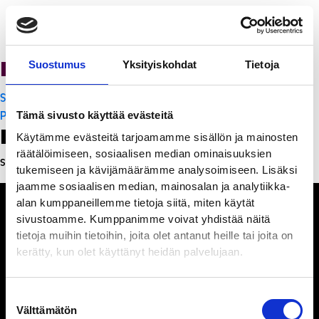
Ravintola Sofia
Suostumus
Yksityiskohdat
Tietoja
Artikkelien
Sakura Teppanyaki
selaus
PanchoVilla
Tämä sivusto käyttää evästeitä
Leave a Reply
Käytämme evästeitä tarjoamamme sisällön ja mainosten
räätälöimiseen, sosiaalisen median ominaisuuksien
Sinun täytyy
kirjautua sisään
kommentoidaksesi.
tukemiseen ja kävijämäärämme analysoimiseen. Lisäksi
jaamme sosiaalisen median, mainosalan ja analytiikka-
alan kumppaneillemme tietoja siitä, miten käytät
sivustoamme. Kumppanimme voivat yhdistää näitä
tietoja muihin tietoihin, joita olet antanut heille tai joita on
kerätty, kun olet käyttänyt heidän palvelujaan.
Ihmisiä, iloa ja
ihmeteltävää
Suostumuksen
Välttämätön
valinta