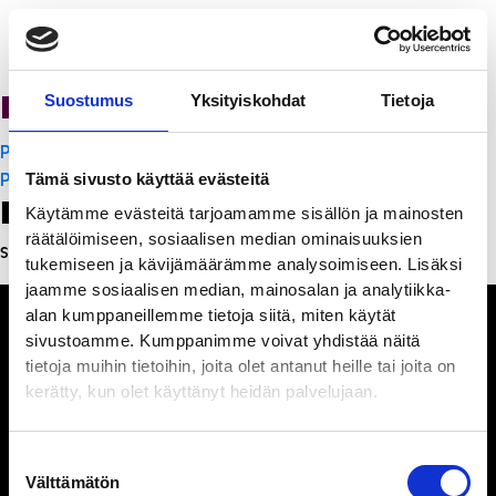
PanchoVilla
Suostumus
Yksityiskohdat
Tietoja
Artikkelien
PanchoVilla
selaus
PanchoVilla
Tämä sivusto käyttää evästeitä
Leave a Reply
Käytämme evästeitä tarjoamamme sisällön ja mainosten
räätälöimiseen, sosiaalisen median ominaisuuksien
Sinun täytyy
kirjautua sisään
kommentoidaksesi.
tukemiseen ja kävijämäärämme analysoimiseen. Lisäksi
jaamme sosiaalisen median, mainosalan ja analytiikka-
alan kumppaneillemme tietoja siitä, miten käytät
sivustoamme. Kumppanimme voivat yhdistää näitä
tietoja muihin tietoihin, joita olet antanut heille tai joita on
kerätty, kun olet käyttänyt heidän palvelujaan.
Ihmisiä, iloa ja
ihmeteltävää
Suostumuksen
Välttämätön
valinta