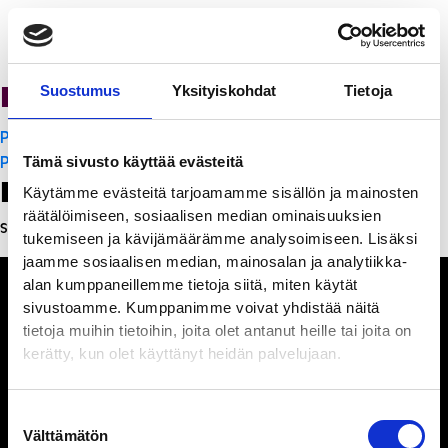
PanchoVilla
Suostumus
Yksityiskohdat
Tietoja
Artikkelien
PanchoVilla
selaus
PanchoVilla
Tämä sivusto käyttää evästeitä
Leave a Reply
Käytämme evästeitä tarjoamamme sisällön ja mainosten
räätälöimiseen, sosiaalisen median ominaisuuksien
Sinun täytyy
kirjautua sisään
kommentoidaksesi.
tukemiseen ja kävijämäärämme analysoimiseen. Lisäksi
jaamme sosiaalisen median, mainosalan ja analytiikka-
alan kumppaneillemme tietoja siitä, miten käytät
sivustoamme. Kumppanimme voivat yhdistää näitä
tietoja muihin tietoihin, joita olet antanut heille tai joita on
kerätty, kun olet käyttänyt heidän palvelujaan.
Ihmisiä, iloa ja
ihmeteltävää
Suostumuksen
Välttämätön
valinta