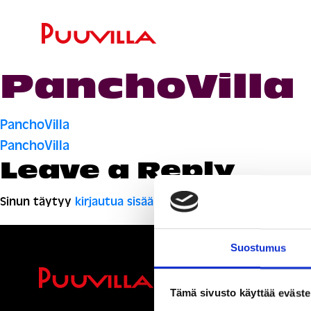
PanchoVilla
Artikkelien
PanchoVilla
PanchoVilla
selaus
Leave a Reply
Sinun täytyy
kirjautua sisään
kommentoidaksesi.
Suostumus
Ihmisiä, i
Tämä sivusto käyttää eväste