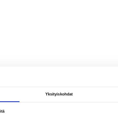
Yksityiskohdat
loa ja ihmeteltävää
itä