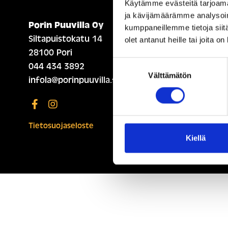
Käytämme evästeitä tarjoama
ja kävijämäärämme analysoim
Porin Puuvilla Oy
ETUSIVU (ENGLISH)
kumppaneillemme tietoja siitä
Siltapuistokatu 14
olet antanut heille tai joita o
28100 Pori
Suostumuksen
044 434 3892
Välttämätön
valinta
infola@porinpuuvilla.fi
Tietosuojaseloste
Kiellä