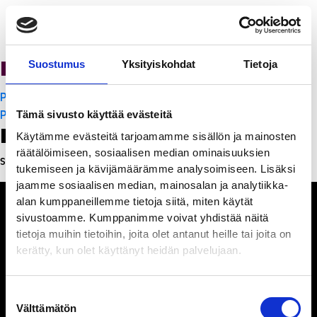
PanchoVilla
Suostumus
Yksityiskohdat
Tietoja
Artikkelien
PanchoVilla
selaus
PanchoVilla
Tämä sivusto käyttää evästeitä
Leave a Reply
Käytämme evästeitä tarjoamamme sisällön ja mainosten
räätälöimiseen, sosiaalisen median ominaisuuksien
Sinun täytyy
kirjautua sisään
kommentoidaksesi.
tukemiseen ja kävijämäärämme analysoimiseen. Lisäksi
jaamme sosiaalisen median, mainosalan ja analytiikka-
alan kumppaneillemme tietoja siitä, miten käytät
sivustoamme. Kumppanimme voivat yhdistää näitä
tietoja muihin tietoihin, joita olet antanut heille tai joita on
kerätty, kun olet käyttänyt heidän palvelujaan.
Ihmisiä, iloa ja
ihmeteltävää
Suostumuksen
Välttämätön
valinta