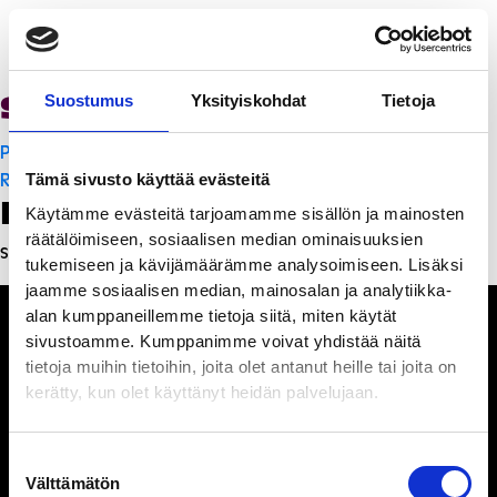
Sakura Teppanyaki
Suostumus
Yksityiskohdat
Tietoja
Artikkelien
PanchoVilla
selaus
Ravintola Sofia
Tämä sivusto käyttää evästeitä
Leave a Reply
Käytämme evästeitä tarjoamamme sisällön ja mainosten
räätälöimiseen, sosiaalisen median ominaisuuksien
Sinun täytyy
kirjautua sisään
kommentoidaksesi.
tukemiseen ja kävijämäärämme analysoimiseen. Lisäksi
jaamme sosiaalisen median, mainosalan ja analytiikka-
alan kumppaneillemme tietoja siitä, miten käytät
sivustoamme. Kumppanimme voivat yhdistää näitä
tietoja muihin tietoihin, joita olet antanut heille tai joita on
kerätty, kun olet käyttänyt heidän palvelujaan.
Ihmisiä, iloa ja
ihmeteltävää
Suostumuksen
Välttämätön
valinta